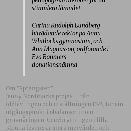
pedagogiska metoder för att
stimulera lärandet.
Carina Rudolph Lundberg
biträdande rektor på Anna
Whitlocks gymnasium, och
Ann Magnusson, ordförande i
Eva Bonniers
donationsnämnd
Om ”Sprängsten”
Jenny Nordmarks projekt, från
idétävlingen och utställningen EVA, tar sin
utgångspunkt i obalansen inom
gruvnäringen: Gruvbrytningen i lilla
Kiruna levererar stora mervärden och