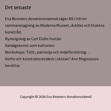
Det senaste
Eva Bonniers donationsnämnd säger NEJ till en
sammanslagning av Moderna Museet, ArkDes och Statens
konstråd.
Nyinvigning av Carl Eldhs fontän
Vardagskonst som kulturarv
Workshops: Tillit, palmolja och miljöförstöring…
Varför ett konstnärsresidens i skolan? Ann Magnusson
berättar.
Copyright © 2026
Eva Bonniers donationsnämnd