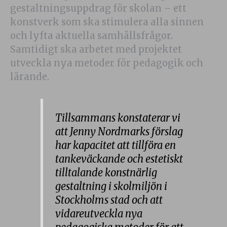
gestaltningsuppdrag för skolan – ett
konstverk som ska stimulera alla sinnen
och lyfta aktuella samhällsfrågor.
Samtidigt ska arbetet med projektet
utveckla nya metoder för pedagogik och
lärande.
Tillsammans konstaterar vi
att Jenny Nordmarks förslag
har kapacitet att tillföra en
tankeväckande och estetiskt
tilltalande konstnärlig
gestaltning i skolmiljön i
Stockholms stad och att
vidareutveckla nya