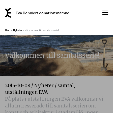
Hoppa
Hu
till
Eva Bonniers donationsnämnd
innehåll
Hem
Nyheter
Välkommen till samtalsserie!
Välkommen till samtalsserie!
2015-10-08
/
Nyheter
/
samtal
,
utställningen EVA
På plats i utställningen EVA välkomnar vi
alla intresserade till samtalsserien om
konst och arkitektur i stadsmiljö. Ingen