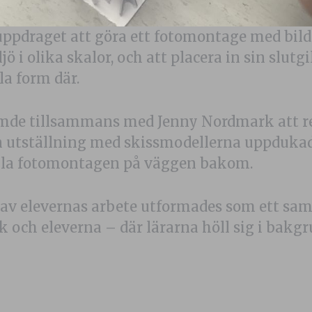
e uppdraget att göra ett fotomontage med bil
ö i olika skalor, och att placera in sin slutgi
a form där.
mde tillsammans med Jenny Nordmark att r
en utställning med skissmodellerna uppdukad
lla fotomontagen på väggen bakom.
av elevernas arbete utformades som ett sam
 och eleverna – där lärarna höll sig i bakg