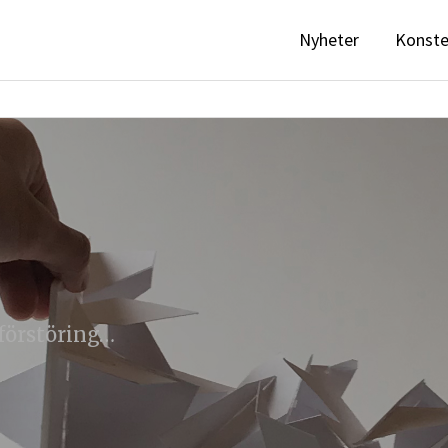
Nyheter
Konst
öförstöring…