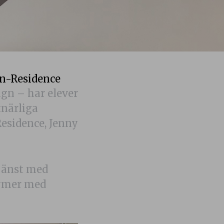
in-Residence
ign – har elever
närliga
Residence, Jenny
tjänst med
zymer med