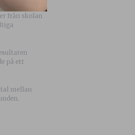
der från skolan
ltiga
esultaten
e på ett
tal mellan
runden.