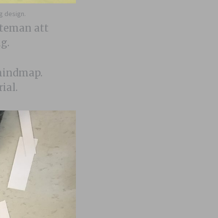
g design.
 teman att
g.
 mindmap.
ial.