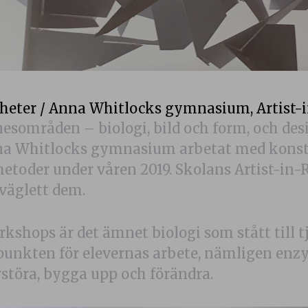
heter
/
Anna Whitlocks gymnasium
,
Artist-
esområden – biologi, bild och form, och des
nna Whitlocks gymnasium arbetat med konst
etoder under våren 2019. Skolans Artist-in-
väglett dem.
rkshops är det ämnet biologi som stått till 
punkten för elevernas arbete, nämligen en
störa, bygga upp och förändra.