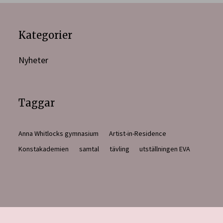
Kategorier
Nyheter
Taggar
Anna Whitlocks gymnasium
Artist-in-Residence
Konstakademien
samtal
tävling
utställningen EVA