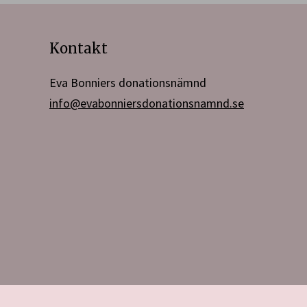
Kontakt
Eva Bonniers donationsnämnd
info@evabonniersdonationsnamnd.se