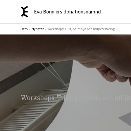
Hoppa
Eva Bonniers donationsnämnd
till
innehåll
Hem
Nyheter
Workshops: Tillit, palmolja och miljöförstöring…
Workshops: Tillit, palmolja och milj