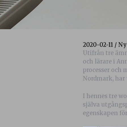
2020-02-11
/
Ny
Utifrån tre ämn
och lärare i A
processer och m
Nordmark, har 
I hennes tre wo
själva utgångs
egenskapen för