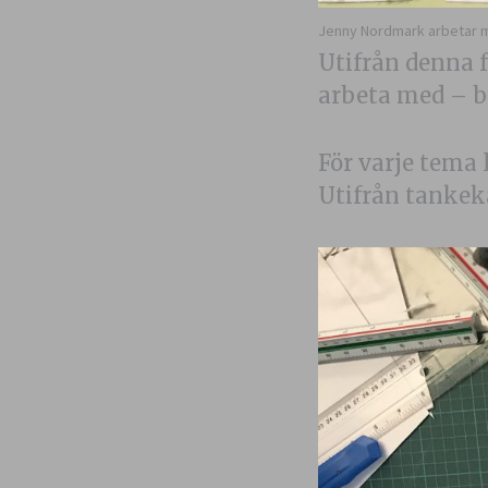
Jenny Nordmark arbetar m
Utifrån denna 
arbeta med – bl
För varje tema 
Utifrån tankeka