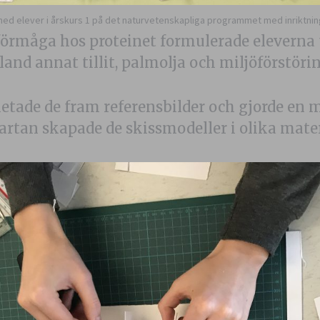
ed elever i årskurs 1 på det naturvetenskapliga programmet med inriktnin
förmåga hos proteinet formulerade eleverna
and annat tillit, palmolja och miljöförstörin
letade de fram referensbilder och gjorde en
rtan skapade de skissmodeller i olika mater