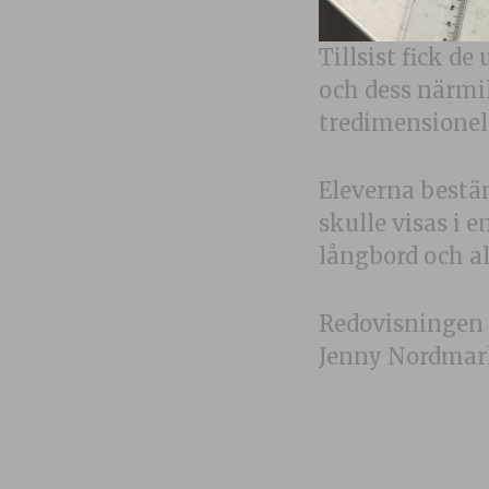
Tillsist fick d
och dess närmilj
tredimensionell
Eleverna bestä
skulle visas i 
långbord och a
Redovisningen 
Jenny Nordmark